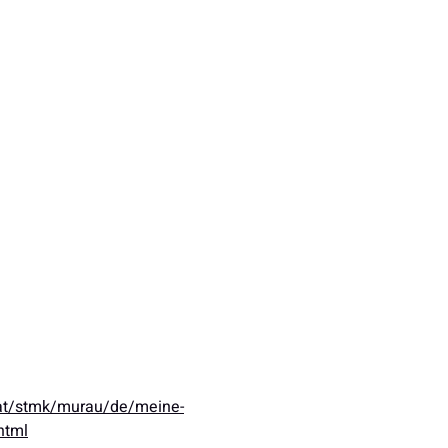
.at/stmk/murau/de/meine-
html